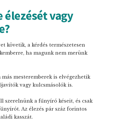
e élezését vagy
e?
et követik, a kérdés természetesen
 szakemberre, ha magunk nem merünk
em más mesteremberek is elvégezhetik
őjavítók vagy kulcsmásolók is.
l szerelnünk a fűnyíró késeit, és csak
fűnyírót. Az élezés pár száz forintos
aládi kasszát.