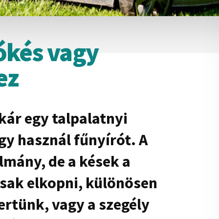
ókés vagy
ez
kár egy talpalatnyi
ogy használ fűnyírót. A
lmány, de a kések a
sak elkopni, különösen
ertünk, vagy a szegély