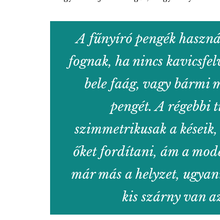
A fűnyíró pengék haszná
fognak, ha nincs kavicsfel
bele faág, vagy bármi 
pengét. A régebbi 
szimmetrikusak a késeik, 
őket fordítani, ám a mod
már más a helyzet, ugyan
kis szárny van a