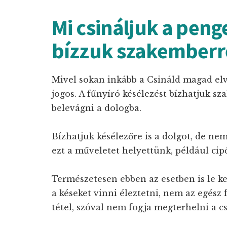
Mi csináljuk a peng
bízzuk szakemberr
Mivel sokan inkább a Csináld magad elv
jogos. A fűnyíró késélezést bízhatjuk
belevágni a dologba.
Bízhatjuk késélezőre is a dolgot, de n
ezt a műveletet helyettünk, például cip
Természetesen ebben az esetben is le kel
a késeket vinni éleztetni, nem az egész 
tétel, szóval nem fogja megterhelni a cs