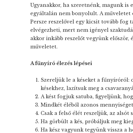
Ugyanakkor, ha szeretnénk, magunk is e
egyáltalán nem bonyolult. A műveletet e
Persze reszelővel egy kicsit tovább fog 
elvégezheti, mert nem igényel szaktudás
akkor inkább reszelőt vegyünk először, 
műveletet.
A fűnyíró élezés lépései
Szereljük le a késeket a fűnyíróról:
késekhez, lazítsuk meg a csavaranyát
A kést fogjuk satuba, figyeljünk, ho
Mindkét éléből azonos mennyiséget
Csak a felső élét reszeljük, az alsót 
Ha görbült a kés, próbáljuk meg kie
Ha kész vagyunk tegyünk vissza a he