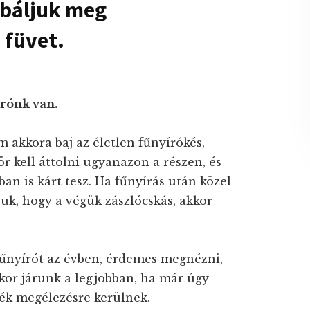
óbáljuk meg
 füvet.
írónk van.
 akkora baj az életlen fűnyírókés,
r kell áttolni ugyanazon a részen, és
ban is kárt tesz. Ha fűnyírás után közel
juk, hogy a végük zászlócskás, akkor
 fűnyírót az évben, érdemes megnézni,
kor járunk a legjobban, ha már úgy
ngék megélezésre kerülnek.