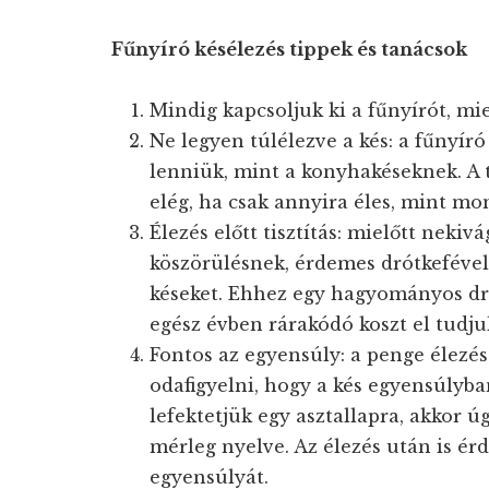
Fűnyíró késélezés tippek és tanácsok
Mindig kapcsoljuk ki a fűnyírót, mi
Ne legyen túlélezve a kés: a fűnyí
lenniük, mint a konyhakéseknek. A 
elég, ha csak annyira éles, mint mo
Élezés előtt tisztítás: mielőtt neki
köszörülésnek, érdemes drótkefével 
késeket. Ehhez egy hagyományos dró
egész évben rárakódó koszt el tudjuk
Fontos az egyensúly: a penge élez
odafigyelni, hogy a kés egyensúlyba
lefektetjük egy asztallapra, akkor ú
mérleg nyelve. Az élezés után is ér
egyensúlyát.