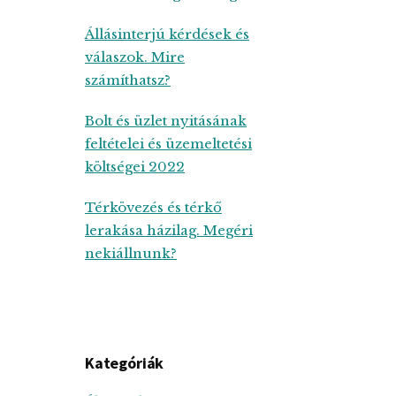
Állásinterjú kérdések és
válaszok. Mire
számíthatsz?
Bolt és üzlet nyitásának
feltételei és üzemeltetési
költségei 2022
Térkövezés és térkő
lerakása házilag. Megéri
nekiállnunk?
Kategóriák