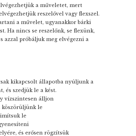
lvégezhetjük a műveletet, mert
lvégezhetjük reszelővel vagy flexszel.
tartani a művelet, ugyanakkor bárki
t. Ha nincs se reszelőnk, se flexünk,
és azzal próbáljuk meg elvégezni a
 csak kikapcsolt állapotba nyúljunk a
, és szedjük le a kést.
gy vízszintesen álljon
 köszörüljünk le
simítsuk le
gyenesíteni
lyére, és erősen rögzítsük