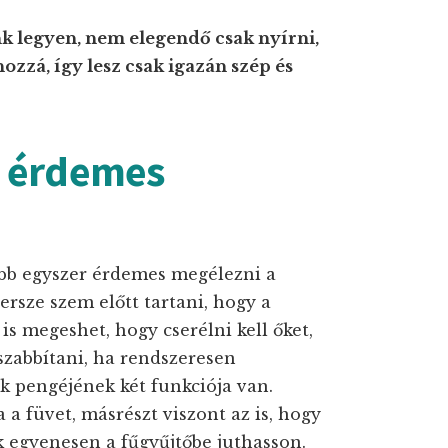
k legyen, nem elegendő csak nyírni,
ozzá, így lesz csak igazán szép és
e érdemes
ább egyszer érdemes megélezni a
ersze szem előtt tartani, hogy a
is megeshet, hogy cserélni kell őket,
zabbítani, ha rendszeresen
 pengéjének két funkciója van.
 a füvet, másrészt viszont az is, hogy
ék egyenesen a fűgyűjtőbe juthasson.