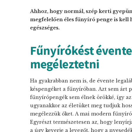
Ahhoz, hogy normál, szép kerti gyepün
megfelelően éles fűnyíró penge is kell h
egészséges.
Fűnyírókést évent
megéleztetni
Ha gyakrabban nem is, de évente legal
késpengéket a fűnyíróban. Azt sem árt p
fűnyírópengék sem élnek örökké, így az 
ugyanakkor az életüket meg tudjuk hoss
megélezzük őket. A mai modern fűnyírók
Egyrészt természetesen az, hogy lenyírja
a úgy keverje a levegőt, hogy a nyesed