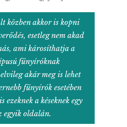
lt közben akkor is kopni
verődés, esetleg nem akad
más, ami károsíthatja a
típusú fűnyíróknak
elvileg akár meg is lehet
ernebb fűnyírók esetében
is ezeknek a késeknek egy
z egyik oldalán.