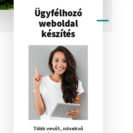
Ügyfélhozó
Elsődleges
weboldal
készítés
oldalsáv
Több vevőt, növekvő