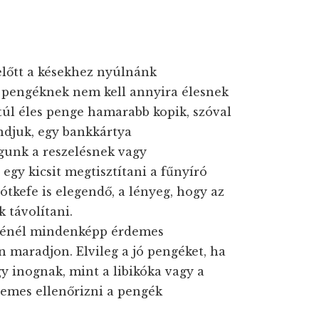
előtt a késekhez nyúlnánk
ró pengéknek nem kell annyira élesnek
túl éles penge hamarabb kopik, szóval
ndjuk, egy bankkártya
vágunk a reszelésnek vagy
egy kicsit megtisztítani a fűnyíró
tkefe is elegendő, a lényeg, hogy az
 távolítani.
ésénél mindenképp érdemes
n maradjon. Elvileg a jó pengéket, ha
gy inognak, mint a libikóka vagy a
demes ellenőrizni a pengék