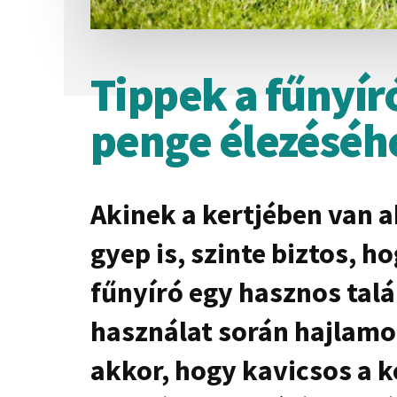
Tippek a fűnyír
penge élezéséh
Akinek a kertjében van a
gyep is, szinte biztos, h
fűnyíró egy hasznos talá
használat során hajlamo
akkor, hogy kavicsos a k