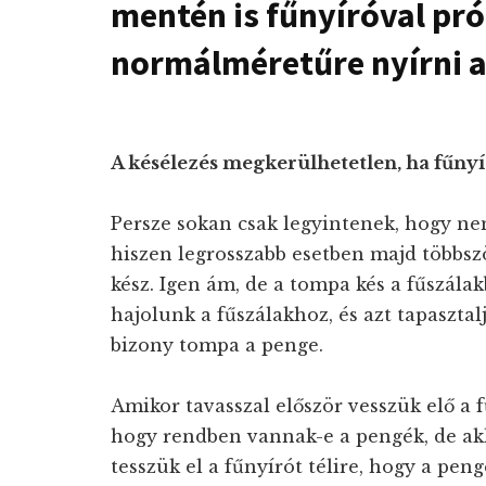
mentén is fűnyíróval pr
normálméretűre nyírni a
A késélezés megkerülhetetlen, ha fűny
Persze sokan csak legyintenek, hogy nem
hiszen legrosszabb esetben majd többszö
kész. Igen ám, de a tompa kés a fűszálak
hajolunk a fűszálakhoz, és azt tapasztal
bizony tompa a penge.
Amikor tavasszal először vesszük elő a
hogy rendben vannak-e a pengék, de ak
tesszük el a fűnyírót télire, hogy a pe