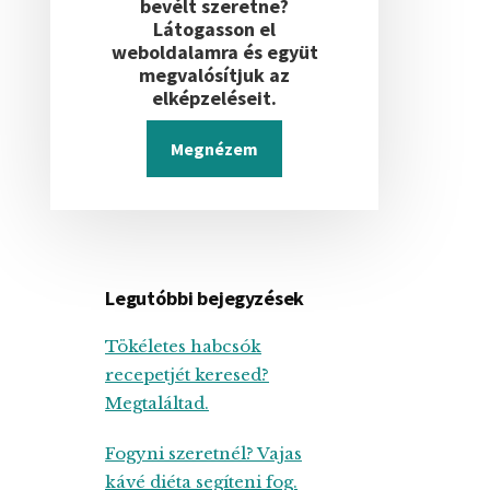
bevélt szeretne?
Látogasson el
weboldalamra és együt
megvalósítjuk az
elképzeléseit.
Megnézem
Legutóbbi bejegyzések
Tökéletes habcsók
recepetjét keresed?
Megtaláltad.
Fogyni szeretnél? Vajas
kávé diéta segíteni fog.