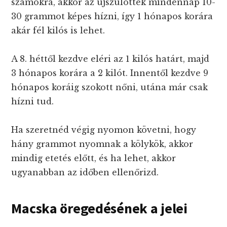
számokra, akkor az újszülöttek mindennap 10-
30 grammot képes hízni, így 1 hónapos korára
akár fél kilós is lehet.
A 8. héttől kezdve eléri az 1 kilós határt, majd
3 hónapos korára a 2 kilót. Innentől kezdve 9
hónapos koráig szokott nőni, utána már csak
hízni tud.
Ha szeretnéd végig nyomon követni, hogy
hány grammot nyomnak a kölykök, akkor
mindig etetés előtt, és ha lehet, akkor
ugyanabban az időben ellenőrizd.
Macska öregedésének a jelei