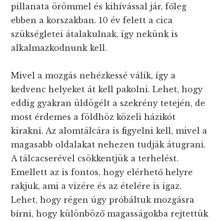
pillanata örömmel és kihívással jár, főleg
ebben a korszakban. 10 év felett a cica
szükségletei átalakulnak, így nekünk is
alkalmazkodnunk kell.
Mivel a mozgás nehézkessé válik, így a
kedvenc helyeket át kell pakolni. Lehet, hogy
eddig gyakran üldögélt a szekrény tetején, de
most érdemes a földhöz közeli házikót
kirakni. Az alomtálcára is figyelni kell, mivel a
magasabb oldalakat nehezen tudják átugrani.
A tálcacserével csökkentjük a terhelést.
Emellett az is fontos, hogy elérhető helyre
rakjuk, ami a vizére és az ételére is igaz.
Lehet, hogy régen úgy próbáltuk mozgásra
bírni, hogy különböző magasságokba rejtettük