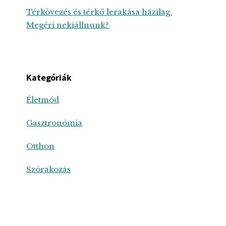
Térkövezés és térkő lerakása házilag.
Megéri nekiállnunk?
Kategóriák
Életmód
Gasztronómia
Otthon
Szórakozás