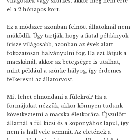
világoskék vagy szürkés, akkor még nem érte
el a 2 hónapos kort.
Ez a módszer azonban felnőtt állatoknál nem
működik. Úgy tartják, hogy a fiatal példányok
írisze világosabb, azonban az évek alatt
fokozatosan halványulni fog. Ha ezt látjuk a
macskánál, akkor az betegségre is utalhat,
mint például a szürke hályog, így érdemes
felkeresni az állatorvost.
Mit lehet elmondani a fülekről? Ha a
formájukat nézzük, akkor könnyen tudunk
következtetni a macska életkorára. Újszülött
állatnál a fül kicsi és a koponyához lapul, így
nem is hall vele semmit. Az életének a