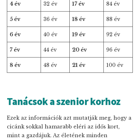
4 év
32 év
17 év
84 év
5 év
36 év
18 év
88 év
6 év
40 év
19 év
92 év
7 év
44 év
20 év
96 év
8 év
48 év
21 év
100 év
Tanácsok a szenior korhoz
Ezek az információk azt mutatják meg, hogy a
cicánk sokkal hamarabb eléri az idős kort,
mint a gazdájuk. Az életének minden