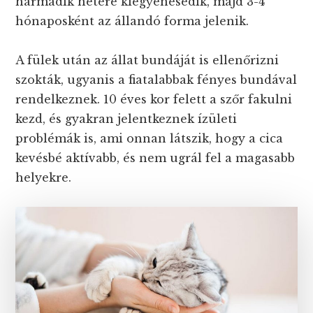
harmadik hetére kiegyenesedik, majd 3-4
hónaposként az állandó forma jelenik.
A fülek után az állat bundáját is ellenőrizni
szokták, ugyanis a fiatalabbak fényes bundával
rendelkeznek. 10 éves kor felett a szőr fakulni
kezd, és gyakran jelentkeznek ízületi
problémák is, ami onnan látszik, hogy a cica
kevésbé aktívabb, és nem ugrál fel a magasabb
helyekre.