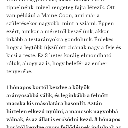
tippelnénk, mivel rengeteg fajta létezik. Ott
van például a Maine Coon, ami már a
születésekor nagyobb, mint a sziámi. Éppen
ezért, amikor a méretről beszélünk, akkor
inkább a testarányokra gondolunk. Érdekes,
hogy a legtöbb újszülött cicának nagy a feje és
kicsi a teste. Ez 3 hetes koráig elmondható
róluk, ahogy az is, hogy belefér az ember
tenyerébe.
1 hónapos kortól kezdve a kölyök
arányosabbá válik, és leginkább a felnőtt
macska kis másolatára hasonlít. Aztán
hirtelen elkezd nyúlni, a mancsok nagyobbá
válnak, és az állat is erősödni kezd. 3 hónapos
korától kezdve gyors fejlődésnek indulnak az