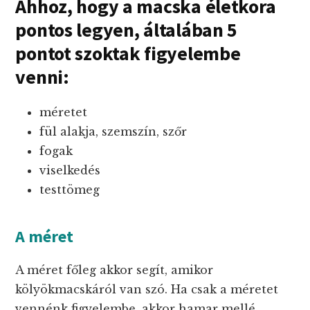
Ahhoz, hogy a macska életkora
pontos legyen, általában 5
pontot szoktak figyelembe
venni:
méretet
fül alakja, szemszín, szőr
fogak
viselkedés
testtömeg
A méret
A méret főleg akkor segít, amikor
kölyökmacskáról van szó. Ha csak a méretet
vennénk figyelembe, akkor hamar mellé