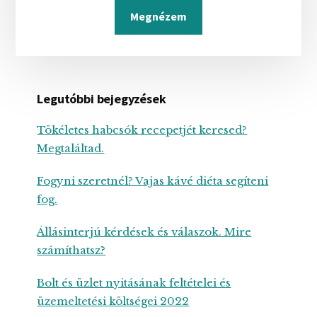
Megnézem
Legutóbbi bejegyzések
Tökéletes habcsók recepetjét keresed?
Megtaláltad.
Fogyni szeretnél? Vajas kávé diéta segíteni
fog.
Állásinterjú kérdések és válaszok. Mire
számíthatsz?
Bolt és üzlet nyitásának feltételei és
üzemeltetési költségei 2022