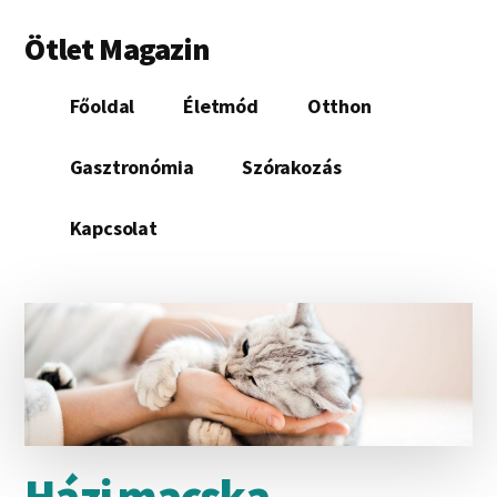
Additional
Skip
Ugrás
Ötlet Magazin
to
az
menu
main
elsődleges
...egy
content
oldalsávhoz
Főoldal
Életmód
Otthon
újabb
WordPress
Gasztronómia
Szórakozás
honlap...
Kapcsolat
Házi macska