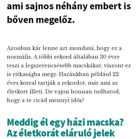
ami sajnos néhány embert is
bőven megelőz.
Azonban kár lenne azt mondani, hogy ez a
normális. A többi rekord általában 30 évre
teszi a legszerencsésebb macskákat, viszont ez
is ritkaságba megy. Hazánkban például 22
éves korral tartják a rekordot, már ami az
életkort illeti. De vajon honnan tudhatod,
hogy a te cicád mennyi idős?
Meddig él egy házi macska?
Az életkorát eláruló jelek